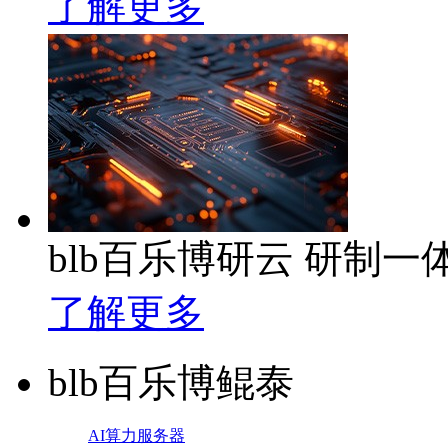
了解更多
blb百乐博研云 研制
了解更多
blb百乐博鲲泰
AI算力服务器