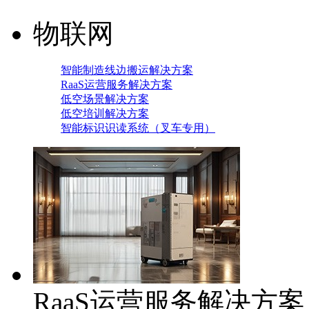
物联网
智能制造线边搬运解决方案
RaaS运营服务解决方案
低空场景解决方案
低空培训解决方案
智能标识识读系统（叉车专用）
RaaS运营服务解决方案